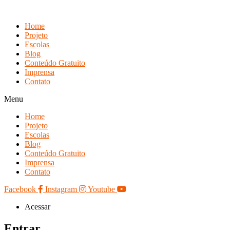
Skip
to
Home
content
Projeto
Escolas
Blog
Conteúdo Gratuito
Imprensa
Contato
Menu
Home
Projeto
Escolas
Blog
Conteúdo Gratuito
Imprensa
Contato
Facebook
Instagram
Youtube
Acessar
Entrar