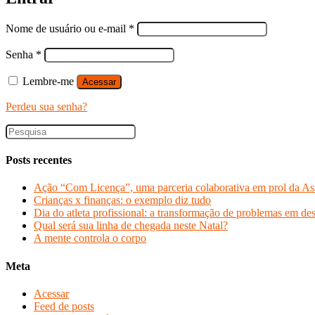
Nome de usuário ou e-mail
*
Senha
*
Lembre-me
Acessar
Perdeu sua senha?
Posts recentes
Ação “Com Licença”, uma parceria colaborativa em prol da As
Crianças x finanças: o exemplo diz tudo
Dia do atleta profissional: a transformação de problemas em de
Qual será sua linha de chegada neste Natal?
A mente controla o corpo
Meta
Acessar
Feed de posts