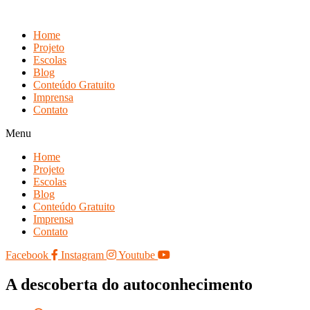
Skip
to
Home
content
Projeto
Escolas
Blog
Conteúdo Gratuito
Imprensa
Contato
Menu
Home
Projeto
Escolas
Blog
Conteúdo Gratuito
Imprensa
Contato
Facebook
Instagram
Youtube
A descoberta do autoconhecimento