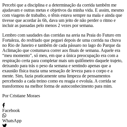
Percebi que a disciplina e a determinação da corrida também me
ajudavam e outras metas e objetivos da minha vida. E assim, mesmo
com viagens de trabalho, o tênis estava sempre na mala e ainda que
tivesse que acordar às 6h, dava um jeito de não perder o ritmo e
incluir as passadas pelo menos 2 vezes por semana.
Lembro com saudades das corridas na areia na Praia do Futuro em
Fortaleza, do resfriado que peguei depois de uma corrida na chuva
no Rio de Janeiro e também de cada pássaro no lago do Parque da
Aclimação que costumava correr aos finais de semana. Aquele era
“meu momento”, só meu, em que a única preocupação era com a
respiração certa para completar mais um quilômetro daquele trajeto,
deixando para trás o peso da semana e sentindo apenas que a
exaustão física trazia uma sensação de leveza para o corpo e a
mente. Sim, fazia praticamente uma limpeza de pensamentos
percebendo a cada treino como eu reagia e evoluía. A corrida se
transformou na melhor forma de autoconhecimento para mim.
Por Cristiane Moraes
Facebook
WhatsApp