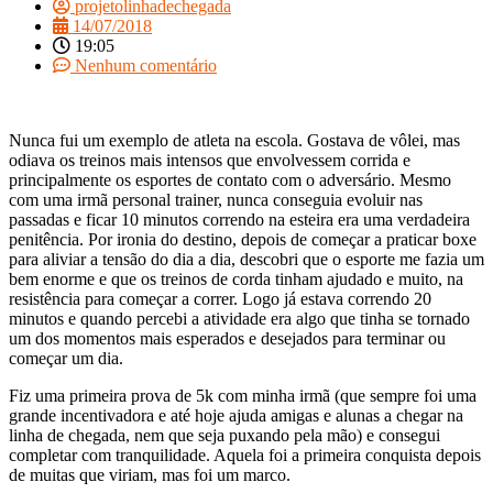
projetolinhadechegada
14/07/2018
19:05
Nenhum comentário
Nunca fui um exemplo de atleta na escola. Gostava de vôlei, mas
odiava os treinos mais intensos que envolvessem corrida e
principalmente os esportes de contato com o adversário. Mesmo
com uma irmã personal trainer, nunca conseguia evoluir nas
passadas e ficar 10 minutos correndo na esteira era uma verdadeira
penitência. Por ironia do destino, depois de começar a praticar boxe
para aliviar a tensão do dia a dia, descobri que o esporte me fazia um
bem enorme e que os treinos de corda tinham ajudado e muito, na
resistência para começar a correr. Logo já estava correndo 20
minutos e quando percebi a atividade era algo que tinha se tornado
um dos momentos mais esperados e desejados para terminar ou
começar um dia.
Fiz uma primeira prova de 5k com minha irmã (que sempre foi uma
grande incentivadora e até hoje ajuda amigas e alunas a chegar na
linha de chegada, nem que seja puxando pela mão) e consegui
completar com tranquilidade. Aquela foi a primeira conquista depois
de muitas que viriam, mas foi um marco.