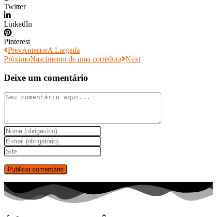
Twitter
LinkedIn
Pinterest
Prev
Anterior
A Largada
Próximo
Nascimento de uma corredora
Next
Deixe um comentário
Comment
Digite
seu
Enter
nome
your
Digite
ou
email
o
nome
address
URL
de
to
do
usuário
comment
seu
para
site
comentar
(opcional)