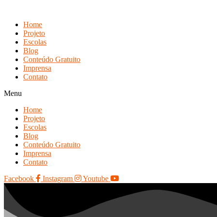
Skip
to
Home
content
Projeto
Escolas
Blog
Conteúdo Gratuito
Imprensa
Contato
Menu
Home
Projeto
Escolas
Blog
Conteúdo Gratuito
Imprensa
Contato
Facebook
Instagram
Youtube