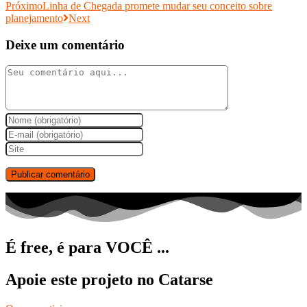
Próximo
Linha de Chegada promete mudar seu conceito sobre
planejamento
Next
Deixe um comentário
Comment
Digite
seu
Enter
nome
your
Digite
ou
email
o
nome
address
URL
de
to
do
usuário
comment
seu
para
site
comentar
(opcional)
É free, é para VOCÊ ...
Apoie este projeto no Catarse