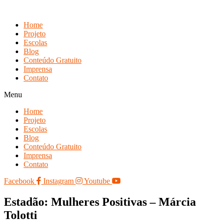
Skip
to
Home
content
Projeto
Escolas
Blog
Conteúdo Gratuito
Imprensa
Contato
Menu
Home
Projeto
Escolas
Blog
Conteúdo Gratuito
Imprensa
Contato
Facebook
Instagram
Youtube
Estadão: Mulheres Positivas – Márcia
Tolotti